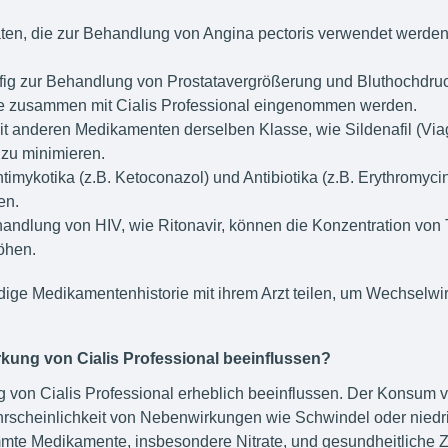
aten, die zur Behandlung von Angina pectoris verwendet werden
fig zur Behandlung von Prostatavergrößerung und Bluthochdruc
sie zusammen mit Cialis Professional eingenommen werden.
t anderen Medikamenten derselben Klasse, wie Sildenafil (Viagr
zu minimieren.
timykotika (z.B. Ketoconazol) und Antibiotika (z.B. Erythromyci
en.
andlung von HIV, wie Ritonavir, können die Konzentration von T
öhen.
ändige Medikamentenhistorie mit ihrem Arzt teilen, um Wechselw
kung von Cialis Professional beeinflussen?
 von Cialis Professional erheblich beeinflussen. Der Konsum 
hrscheinlichkeit von Nebenwirkungen wie Schwindel oder niedri
mmte Medikamente, insbesondere Nitrate, und gesundheitliche Z