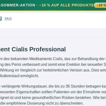
️
SOMMER-AKTION ·
−10 % AUF ALLE PRODUKTE
−10 
FAQ
nt Cialis Professional
Form des bekannten Medikaments Cialis, das zur Behandlung der e
ng des Penis verbessert und somit eine Erektion bei sexueller S
 Wirkung im Vergleich zur herkömmlichen Version aus. Dies wird
lutkreislauf ermöglicht.
die verlängerte Wirkungsdauer, die bis zu 36 Stunden betragen ka
besserten Eigenschaften sollten Patienten vor der Einnahme von
ignet ist und keine gesundheitlichen Risiken bestehen. Wie bei
ie empfohlene Dosierung nicht zu überschreiten.