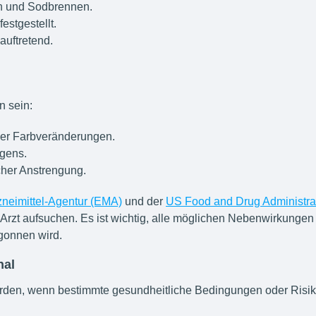
 und Sodbrennen.
estgestellt.
auftretend.
n sein:
r Farbveränderungen.
ögens.
cher Anstrengung.
neimittel-Agentur (EMA)
und der
US Food and Drug Administra
zt aufsuchen. Es ist wichtig, alle möglichen Nebenwirkungen 
gonnen wird.
nal
erden, wenn bestimmte gesundheitliche Bedingungen oder Risiko