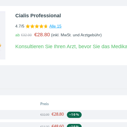
Cialis Professional
4.7/5
Alle 15
€28.80
ab
(inkl. MwSt. und Arztgebühr)
€32.00
Konsultieren Sie Ihren Arzt, bevor Sie das Med
Preis
€28.80
−10 %
€32.00
€48.60
−10 %