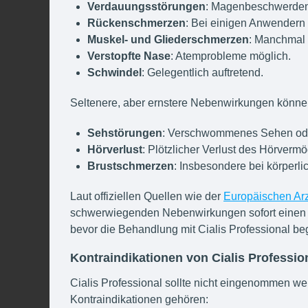
Verdauungsstörungen
: Magenbeschwerden
Rückenschmerzen
: Bei einigen Anwendern f
Muskel- und Gliederschmerzen
: Manchmal 
Verstopfte Nase
: Atemprobleme möglich.
Schwindel
: Gelegentlich auftretend.
Seltenere, aber ernstere Nebenwirkungen könne
Sehstörungen
: Verschwommenes Sehen ode
Hörverlust
: Plötzlicher Verlust des Hörverm
Brustschmerzen
: Insbesondere bei körperli
Laut offiziellen Quellen wie der
Europäischen Arz
schwerwiegenden Nebenwirkungen sofort einen Ar
bevor die Behandlung mit Cialis Professional be
Kontraindikationen von Cialis Professio
Cialis Professional sollte nicht eingenommen w
Kontraindikationen gehören: