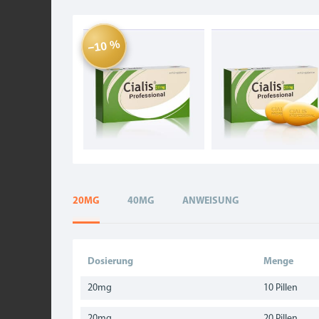
−10 %
20MG
40MG
ANWEISUNG
Dosierung
Menge
20mg
10 Pillen
20mg
20 Pillen