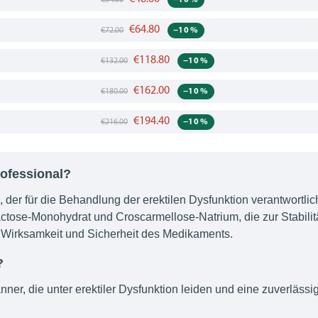
€54.00
€64.80
−10 %
€72.00
€118.80
−10 %
€132.00
€162.00
−10 %
€180.00
€194.40
−10 %
€216.00
rofessional?
l, der für die Behandlung der erektilen Dysfunktion verantwortlic
 Lactose-Monohydrat und Croscarmellose-Natrium, die zur Stabil
e Wirksamkeit und Sicherheit des Medikaments.
?
änner, die unter erektiler Dysfunktion leiden und eine zuverläss