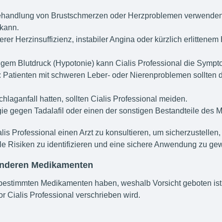
 Behandlung von Brustschmerzen oder Herzproblemen verwenden, 
 kann.
rer Herzinsuffizienz, instabiler Angina oder kürzlich erlittenem
drigem Blutdruck (Hypotonie) kann Cialis Professional die Symp
: Patienten mit schweren Leber- oder Nierenproblemen sollten d
chlaganfall hatten, sollten Cialis Professional meiden.
gie gegen Tadalafil oder einen der sonstigen Bestandteile des 
lis Professional einen Arzt zu konsultieren, um sicherzustellen
elle Risiken zu identifizieren und eine sichere Anwendung zu ge
 anderen Medikamenten
bestimmten Medikamenten haben, weshalb Vorsicht geboten ist. 
 Cialis Professional verschrieben wird.