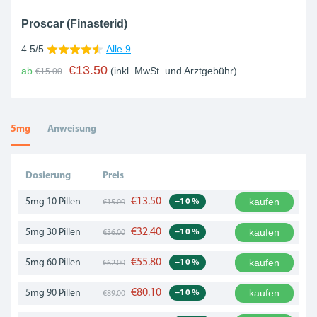
Proscar (Finasterid)
4.5/5
Alle 9
€13.50
ab
(inkl. MwSt. und Arztgebühr)
€15.00
5mg
Anweisung
Dosierung
Preis
€13.50
kaufen
5mg
10 Pillen
−10 %
€15.00
€32.40
kaufen
5mg
30 Pillen
−10 %
€36.00
€55.80
kaufen
5mg
60 Pillen
−10 %
€62.00
€80.10
kaufen
5mg
90 Pillen
−10 %
€89.00