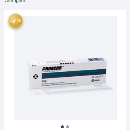
verringern.
−10 %