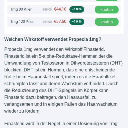
€44.10
kaufen
1mg
90 Pillen
−10 %
€49.00
€57.60
kaufen
1mg
120 Pillen
−10 %
€64.00
Welchen Wirkstoff verwendet Propecia 1mg?
Propecia 1mg verwendet den Wirkstoff Finasterid.
Finasterid ist ein 5-alpha-Reduktase-Hemmer, der die
Umwandlung von Testosteron in Dihydrotestosteron (DHT)
blockiert. DHT ist ein Hormon, das eine entscheidende
Rolle beim Haarausfall spielt, indem es die Haarfollikel
schrumpfen lässt und deren Wachstum verhindert. Durch
die Reduzierung des DHT-Spiegels im Körper kann
Finasterid dazu beitragen, den Haarausfall zu
verlangsamen und in einigen Fällen das Haarwachstum
wieder zu fördern.
Finasterid wird in der Regel in einer Dosierung von 1mg