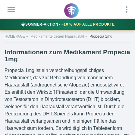
☀️
SOMMER-AKTION ·
−10 % AUF ALLE PRODUKTE
HOMEPAGE
Medikamente gegen Haarausfall
Propecia 1mg
Informationen zum Medikament Propecia
1mg
Propecia 1mg ist ein verschreibungspflichtiges
Medikament, das zur Behandlung von männlichem
Haarausfall (androgenetische Alopezie) eingesetzt wird.
Es enthält den Wirkstoff Finasterid, der die Umwandlung
von Testosteron in Dihydrotestosteron (DHT) blockiert,
welches für den Haarausfall verantwortlich ist. Durch die
Reduzierung des DHT-Spiegels kann Propecia den
Haarausfall verlangsamen und in einigen Fällen das
Haarwachstum fördern. Es wird täglich in Tablettenform