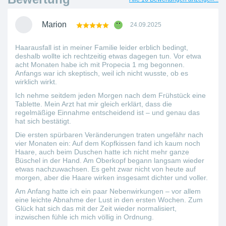
Marion
24.09.2025
Haarausfall ist in meiner Familie leider erblich bedingt,
deshalb wollte ich rechtzeitig etwas dagegen tun. Vor etwa
acht Monaten habe ich mit Propecia 1 mg begonnen.
Anfangs war ich skeptisch, weil ich nicht wusste, ob es
wirklich wirkt.
Ich nehme seitdem jeden Morgen nach dem Frühstück eine
Tablette. Mein Arzt hat mir gleich erklärt, dass die
regelmäßige Einnahme entscheidend ist – und genau das
hat sich bestätigt.
Die ersten spürbaren Veränderungen traten ungefähr nach
vier Monaten ein: Auf dem Kopfkissen fand ich kaum noch
Haare, auch beim Duschen hatte ich nicht mehr ganze
Büschel in der Hand. Am Oberkopf begann langsam wieder
etwas nachzuwachsen. Es geht zwar nicht von heute auf
morgen, aber die Haare wirken insgesamt dichter und voller.
Am Anfang hatte ich ein paar Nebenwirkungen – vor allem
eine leichte Abnahme der Lust in den ersten Wochen. Zum
Glück hat sich das mit der Zeit wieder normalisiert,
inzwischen fühle ich mich völlig in Ordnung.