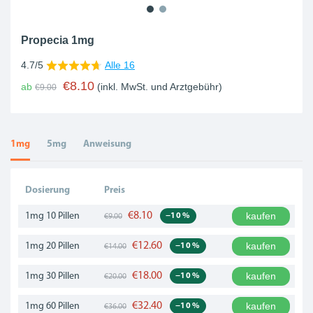
Propecia 1mg
4.7/5
Alle 16
€8.10
ab
(inkl. MwSt. und Arztgebühr)
€9.00
1mg
5mg
Anweisung
Dosierung
Preis
€8.10
kaufen
1mg
10 Pillen
−10 %
€9.00
€12.60
kaufen
1mg
20 Pillen
−10 %
€14.00
€18.00
kaufen
1mg
30 Pillen
−10 %
€20.00
€32.40
kaufen
1mg
60 Pillen
−10 %
€36.00