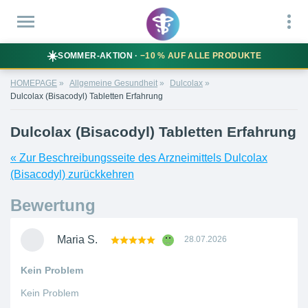
☀️
SOMMER-AKTION ·
−10 % AUF ALLE PRODUKTE
HOMEPAGE
Allgemeine Gesundheit
Dulcolax
Dulcolax (Bisacodyl) Tabletten Erfahrung
Dulcolax (Bisacodyl) Tabletten Erfahrung
« Zur Beschreibungsseite des Arzneimittels Dulcolax
(Bisacodyl) zurückkehren
Bewertung
Maria S.
28.07.2026
Kein Problem
Kein Problem